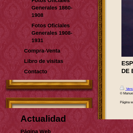
Fotos Oficiales
Generales 1860-
1908
Fotos Oficiales
Generales 1908-
1931
Compra-Venta
Libro de visitas
ESP
DE 
Contacto
Versi
© Manue
Página 
Actualidad
Página Web