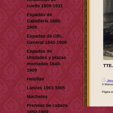
cuello 1909-1931
Espadas de
Caballería 1800-
1909
Espadas de Ofic.
General 1840-1909
Espadas de
Unidades y plazas
montadas 1840-
TTE
1909
Hebillas
Versi
© Manue
Lanzas 1961-1905
Página 
Machetes
Prendas de cabeza
1850-1909