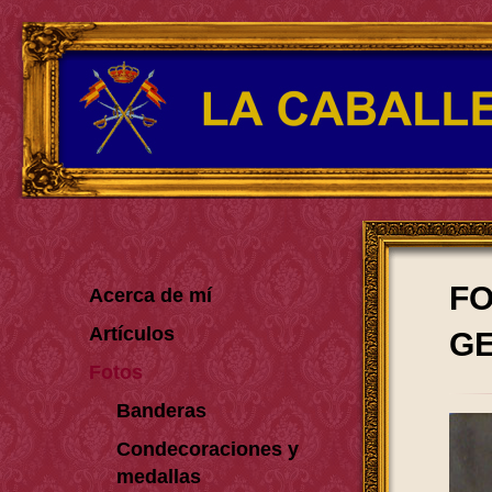
FO
Acerca de mí
Artículos
GE
Fotos
Banderas
Condecoraciones y
medallas