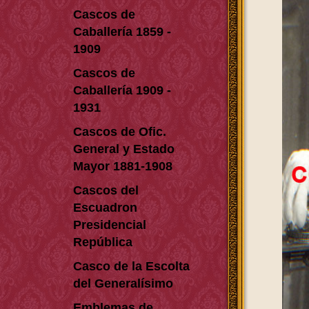
Cascos de
Caballería 1859 -
1909
Cascos de
Caballería 1909 -
1931
Cascos de Ofic.
General y Estado
Mayor 1881-1908
Cascos del
Escuadron
Presidencial
República
Casco de la Escolta
del Generalísimo
Emblemas de