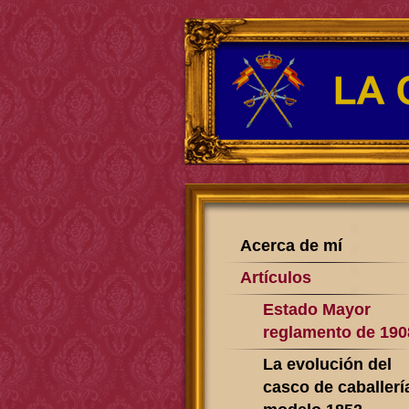
Acerca de mí
Artículos
Estado Mayor
reglamento de 190
La evolución del
casco de caballerí