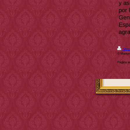
y as
por 
Gene
Espa
agr
Versi
© Manue
Página 