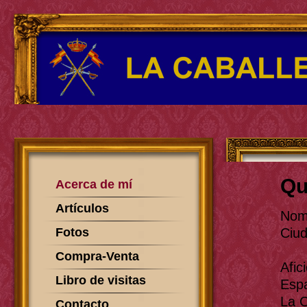
Qu
Acerca de mí
Artículos
Nom
Fotos
Ciud
Compra-Venta
Afic
Libro de visitas
Esp
La C
Contacto