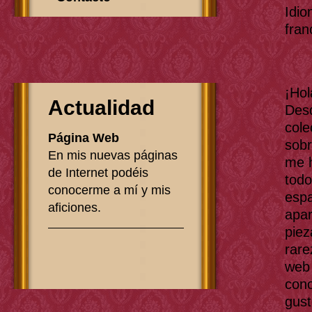
Idio
fran
¡Hol
Actualidad
Desd
cole
Página Web
sobr
En mis nuevas páginas
me h
de Internet podéis
todo
conocerme a mí y mis
espa
aficiones.
apar
piez
rare
web 
cono
gus