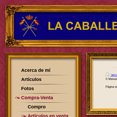
Acerca de mí
Versi
Artículos
© Manue
Página 
Fotos
Compra-Venta
Compro
Artículos en venta