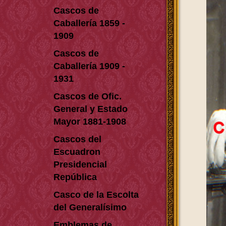
Cascos de
Caballería 1859 -
1909
Cascos de
Caballería 1909 -
1931
Cascos de Ofic.
General y Estado
Mayor 1881-1908
Cascos del
Escuadron
Presidencial
República
Casco de la Escolta
del Generalísimo
Emblemas de