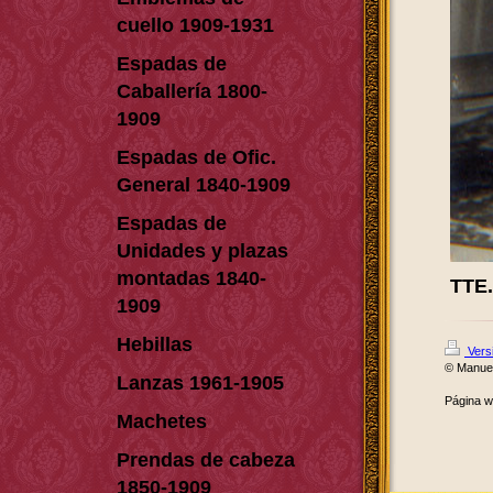
cuello 1909-1931
Espadas de
Caballería 1800-
1909
Espadas de Ofic.
General 1840-1909
Espadas de
Unidades y plazas
montadas 1840-
TTE
1909
Hebillas
Versi
© Manue
Lanzas 1961-1905
Página 
Machetes
Prendas de cabeza
1850-1909