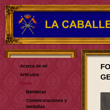
FO
Acerca de mí
Artículos
GE
Fotos
Banderas
Condecoraciones y
medallas